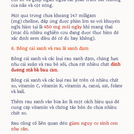
của não và cột sống.
Một quả trứng chứa khoảng 147 miligam
(mg) choline, đáp ứng được phần lớn so với khuyến
nghị hiện tại là
450 mg mỗi ngày
khi mang thai
(mặc dù nhiều nghiên cứu đang được thực hiện để
xác định xem điều đó có đủ hay không).
6. Bông cải xanh và rau lá xanh đậm
Bông cải xanh và các loại rau xanh đậm, chẳng hạn
như cải xoăn và rau bó xôi, chứa rất nhiều chất
dinh
dưỡng mà bà bầu cần
.
Bông cải xanh và các loại rau kể trên có nhiều chất
xơ, vitamin C, vitamin K, vitamin A, canxi, sắt, folate
và kali.
Thêm rau xanh vào bữa ăn là một cách hiệu quả để
cung cấp vitamin và chống táo bón do chứa nhiều
chất xơ.
Rau cũng có liên quan đến
giảm nguy cơ sinh con
nhẹ cân
.