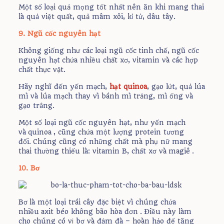
Một số loại quả mọng tốt nhất nên ăn khi mang thai
là quả việt quất, quả mâm xôi, kỉ tử, dâu tây.
9. Ngũ cốc nguyên hạt
Không giống như các loại ngũ cốc tinh chế, ngũ cốc
nguyên hạt chứa nhiều chất xơ, vitamin và các hợp
chất thực vật.
Hãy nghĩ đến yến mạch,
hạt quinoa
, gạo lứt, quả lúa
mì và lúa mạch thay vì bánh mì trắng, mì ống và
gạo trắng.
Một số loại ngũ cốc nguyên hạt, như yến mạch
và quinoa , cũng chứa một lượng protein tương
đối. Chúng cũng có những chất mà phụ nữ mang
thai thường thiếu là: vitamin B, chất xơ và magiê .
10. Bơ
Bơ là một loại trái cây đặc biệt vì chúng chứa
nhiều axit béo không bão hòa đơn . Điều này làm
cho chúng có vị bơ và đậm đà – hoàn hảo để tăng