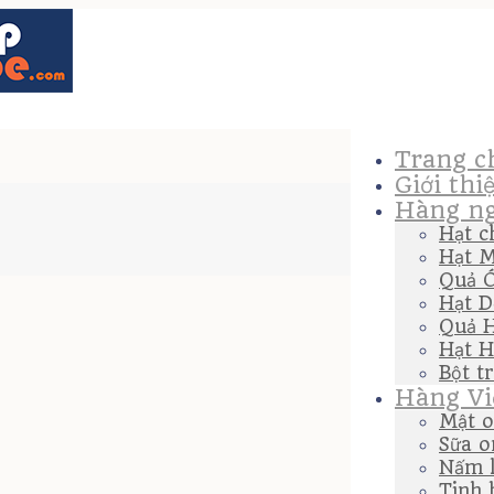
Trang c
Giới thi
Hàng ng
Hạt c
Hạt M
Quả 
Hạt D
Quả 
Hạt H
Bột t
Hàng Vi
Mật o
Sữa o
Nấm l
Tinh 