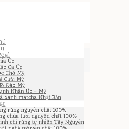
hủ
ệu
oại
hia Úc
ắc Ca Úc
Óc Chó Mỹ
ẻ Cười Mỹ
Hồ Đào Mỹ
ạnh Nhân Úc – Mỹ
rà xanh matcha Nhật Bản
ệt
ng rừng nguyên chất 100%
ng chúa tươi nguyên chất 100%
inh chi rừng tự nhiên Tây Nguyên
bột nghệ nguyên chất 100%