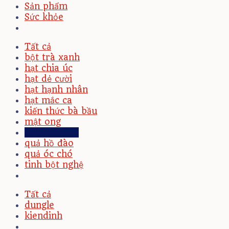
Sản phẩm
Sức khỏe
Tất cả
bột trà xanh
hạt chia úc
hạt dẻ cười
hạt hạnh nhân
hạt mắc ca
kiến thức bà bầu
mật ong
nấm linh chi
quả hồ đào
quả óc chó
tinh bột nghệ
Tất cả
dungle
kiendinh