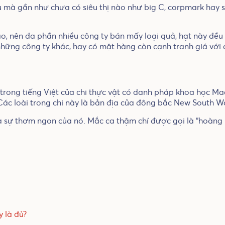
 mà gần như chưa có siêu thị nào như big C, corpmark hay si
o, nên đa phần nhiều công ty bán mấy loại quả, hạt này đều 
 những công ty khác, hay có mặt hàng còn cạnh tranh giá vớ
 trong tiếng Việt của chi thực vật có danh pháp khoa học 
Các loài trong chi này là bản địa của đông bắc New South 
 và sự thơm ngon của nó. Mắc ca thậm chí được gọi là “hoàng
 là đủ?