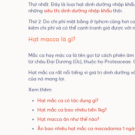
Thứ nhất: Đây là loại hạt dinh dưỡng nhập khẩu
những
siêu thị dinh dưỡng nhập khẩu
thôi.
Thứ 2: Do chi phí mặt bằng ở tphcm cũng hơi ca
kiệm chi phí và có thể cạnh tranh giá được với
Hạt macca là gì?
Mắc ca hay mác ca là tên gọi từ cách phiên âm
từ châu Đại Dương (Úc), thuộc họ Proteaceae. 
Hạt mắc ca rất nổi tiếng vì giá trị dinh dưỡng
của nó mang lại.
Xem thêm:
Hạt mắc ca có tác dụng gì?
Hạt mắc ca bao nhiêu tiền 1kg?
Hạt macca ăn như thế nào?
Ăn bao nhiêu hạt mắc ca macadamia 1 ngày