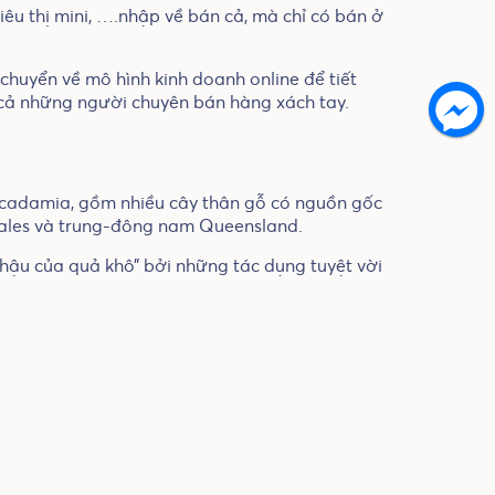
êu thị mini, ….nhập về bán cả, mà chỉ có bán ở
chuyển về mô hình kinh doanh online để tiết
i cả những người chuyên bán hàng xách tay.
Macadamia, gồm nhiều cây thân gỗ có nguồn gốc
Wales và trung-đông nam Queensland.
 hậu của quả khô” bởi những tác dụng tuyệt vời