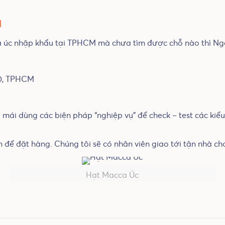
M
 úc nhập khẩu tại TPHCM mà chưa tìm được chỗ nào thì Ngo
10, TPHCM
mái dùng các biện pháp “nghiệp vụ” để check – test các kiể
 để đặt hàng. Chúng tôi sẽ có nhân viên giao tới tận nhà ch
Hạt Macca Úc