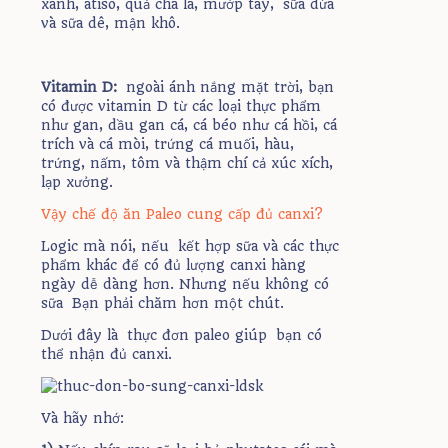
xanh, atisô, quả chà là, mướp tây, sữa dừa
và sữa dê, mận khô.
Vitamin D:
ngoài ánh nắng mặt trời, bạn
có được vitamin D từ các loại thực phẩm
như gan, dầu gan cá, cá béo như cá hồi, cá
trích và cá mòi, trứng cá muối, hàu,
trứng, nấm, tôm và thậm chí cả xúc xích,
lạp xưởng.
Vậy chế độ ăn Paleo cung cấp đủ canxi?
Logic mà nói, nếu kết hợp sữa và các thực
phẩm khác để có đủ lượng canxi hàng
ngày dễ dàng hơn. Nhưng nếu không có
sữa Bạn phải chăm hơn một chút.
Dưới đây là thực đơn paleo giúp bạn có
thể nhận đủ canxi.
Và hãy nhớ: