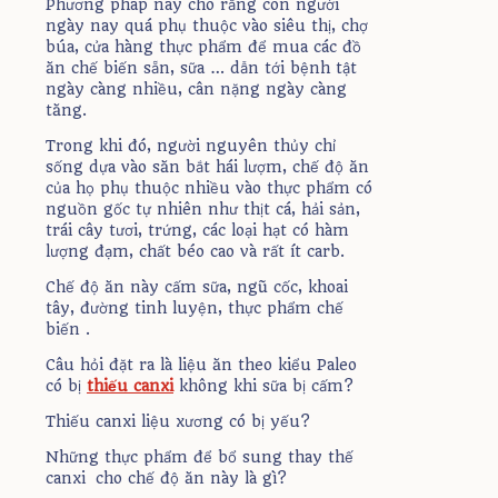
Phương pháp này cho rằng con người
ngày nay quá phụ thuộc vào siêu thị, chợ
búa, cửa hàng thực phẩm để mua các đồ
ăn chế biến sẵn, sữa … dẫn tới bệnh tật
ngày càng nhiều, cân nặng ngày càng
tăng.
Trong khi đó, người nguyên thủy chỉ
sống dựa vào săn bắt hái lượm, chế độ ăn
của họ phụ thuộc nhiều vào thực phẩm có
nguồn gốc tự nhiên như thịt cá, hải sản,
trái cây tươi, trứng, các loại hạt có hàm
lượng đạm, chất béo cao và rất ít carb.
Chế độ ăn này cấm sữa, ngũ cốc, khoai
tây, đường tinh luyện, thực phẩm chế
biến .
Câu hỏi đặt ra là liệu ăn theo kiểu Paleo
có bị
thiếu canxi
không khi sữa bị cấm?
Thiếu canxi liệu xương có bị yếu?
Những thực phẩm để bổ sung thay thế
canxi cho chế độ ăn này là gì?