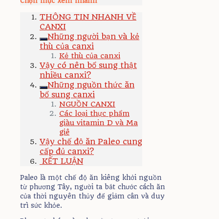
Chọn mục xem nhanh
THÔNG TIN NHANH VỀ
CANXI
Những người bạn và kẻ
thù của canxi
Kẻ thù của canxi
Vậy có nên bổ sung thật
nhiều canxi?
Những nguồn thức ăn
bổ sung canxi
NGUỒN CANXI
Các loại thực phẩm
giàu vitamin D và Ma
giê
Vậy chế độ ăn Paleo cung
cấp đủ canxi?
KẾT LUẬN
Paleo là một chế độ ăn kiêng khởi nguồn
từ phương Tây, người ta bắt chước cách ăn
của thời nguyên thủy để giảm cân và duy
trì sức khỏe.