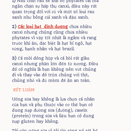
1)
Nấu chín rau sẽ loại bỏ phytates cái mà
ngăn chặn sự hấp thụ canxi, điều này rất
quan trọng đối với củ và một số loại rau
xanh như bông cải xanh và đậu xanh.
2)
Các loại hạt dinh dưỡng
chứa nhiều
canxi nhưng chúng cũng chứa nhiều
phytates vì ​​vậy tốt nhất là ngâm và rang
trước khi ăn, đặc biệt là hạt bí ngô, hạt
vừng, hạnh nhân và hạt brazil.
3)
Cá mòi đóng hộp và cá hồi rất giàu
canxi nhưng phần lớn đến từ xương. Điều
đó có nghĩa là bạn không nên vứt chúng
đi và thay vào đó trộn chúng với thịt,
chúng nhỏ và đủ mềm để ăn an toàn.
KẾT LUẬN
Uống sữa hay không là lựa chọn cá nhân
của bạn và phụ thuộc vào cơ thể bạn có
dung nạp đường sữa (đường), casein
(protein) trong sữa và liệu bạn có dung
nạp gluten hay không.
Tôi vẫn uống sữa vì tôi tin rằng nó rất bổ