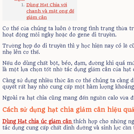
Dùng Hạt Chia với
chanh và mật ong để
giảm cân
Cơ thể của chúng ta luôn ở trong tình trạng thừa 
hoạt động mỗi ngày hoặc do gene di truyền.
Trường hợp do di truyền thì y học hiện nay có lẽ 
nhẹ lên cơ thể.
Nếu do dùng chất bột, béo, đạm, đường khi quá mức
là một lựa chọn tốt nhờ tác dụng giảm cân của hạt 
Càng sử dụng nhiều thức ăn cơ thể chúng ta càng dư
quyết rất hay nhờ cung cấp một hàm lượng khoáng c
Ngoài ra hạt chia cũng mang đến nguồn calo vừa đủ
Cách sử dụng hạt chia giảm cân hiệu quả
Dùng Hạt chia úc giảm cân
thích hợp cho những ng
tác dụng cung cấp chất dinh dưỡng và sinh lực cần 