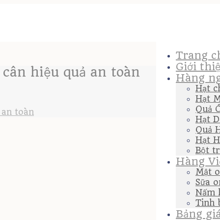
Trang c
Giới thi
 cân hiệu quả an toàn
Hàng ng
Hạt c
Hạt M
Quả 
 an toàn
Hạt D
Quả 
Hạt H
Bột t
Hàng Vi
Mật o
Sữa o
Nấm l
Tinh 
Bảng gi