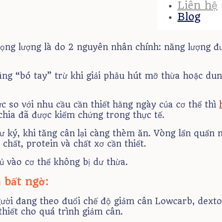
Liên hệ
Blog
trọng lượng là do 2 nguyên nhân chính: năng lượng đ
cũng “bó tay” trừ khi giải phẫu hút mỡ thừa hoặc du
 so với nhu cầu cần thiết hằng ngày của cơ thể thì
chia đã được kiểm chứng trong thực tế.
 ký, khi tăng cân lại càng thèm ăn. Vòng lẩn quẩn n
hất, protein và chất xơ cần thiết.
 vào cơ thể không bị dư thừa.
 bất ngờ:
ười đang theo đuổi chế độ giảm cân Lowcarb, dextox
thiết cho quá trình giảm cân.