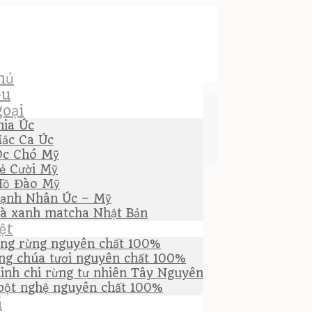
hủ
ệu
oại
hia Úc
ắc Ca Úc
Óc Chó Mỹ
ẻ Cười Mỹ
Hồ Đào Mỹ
ạnh Nhân Úc – Mỹ
rà xanh matcha Nhật Bản
ệt
ng rừng nguyên chất 100%
ng chúa tươi nguyên chất 100%
inh chi rừng tự nhiên Tây Nguyên
bột nghệ nguyên chất 100%
á