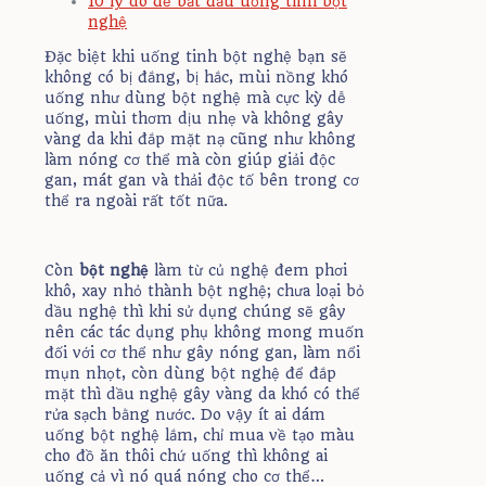
10 lý do để bắt đầu uống tinh bột
nghệ
Đặc biệt khi uống tinh bột nghệ bạn sẽ
không có bị đắng, bị hắc, mùi nồng khó
uống như dùng bột nghệ mà cực kỳ dễ
uống, mùi thơm dịu nhẹ và không gây
vàng da khi đắp mặt nạ cũng như không
làm nóng cơ thể mà còn giúp giải độc
gan, mát gan và thải độc tố bên trong cơ
thể ra ngoài rất tốt nữa.
Còn
bột nghệ
làm từ củ nghệ đem phơi
khô, xay nhỏ thành bột nghệ; chưa loại bỏ
dầu nghệ thì khi sử dụng chúng sẽ gây
nên các tác dụng phụ không mong muốn
đối với cơ thể như gây nóng gan, làm nổi
mụn nhọt, còn dùng bột nghệ để đắp
mặt thì dầu nghệ gây vàng da khó có thể
rửa sạch bằng nước. Do vậy ít ai dám
uống bột nghệ lắm, chỉ mua về tạo màu
cho đồ ăn thôi chứ uống thì không ai
uống cả vì nó quá nóng cho cơ thể…