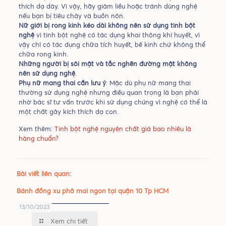
thích dạ dày. Vì vậy, hãy giảm liều hoặc tránh dùng nghệ
nếu bạn bị tiêu chảy và buồn nôn.
Nữ giới bị rong kinh kéo dài không nên sử dụng tinh bột
nghệ
vì tinh bột nghệ có tác dụng khai thông khí huyết, vì
vậy chỉ có tác dụng chữa tích huyết, bế kinh chứ không thể
chữa rong kinh.
Những người bị sỏi mật và tắc nghẽn đường mật không
nên sử dụng nghệ
.
Phụ nữ mang thai cần lưu ý
: Mặc dù phụ nữ mang thai
thường sử dụng nghệ nhưng điều quan trọng là bạn phải
nhờ bác sĩ tư vấn trước khi sử dụng chúng vì nghệ có thể là
một chất gây kích thích dạ con.
Xem thêm:
Tinh bột nghệ nguyên chất giá bao nhiêu là
hàng chuẩn?
Bài viết liên quan:
Bánh đồng xu phô mai ngon tại quận 10 Tp HCM
13/10/2023
Xem chi tiết