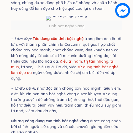
sống, chúng được dùng phổ biến để phòng và chữa bệnh
hay dùng để làm đẹp cho hiệu quả cao lại an toàn.
Tinh bột nghệ vàng
– Làm đẹp:
Tác dụng của tinh bột nghệ
trong làm đẹp là rất
lớn, với thành phần chính là Curcumin quý giá, hợp chất
chống oxy hóa mạnh, chất chống viêm, diệt khuẩn nên có
khả năng đẩy lùi các sắc tố melanin dưỡng trắng da, cải
thiện dấu hiệu lão hóa da,
điều trị nám
,
trị tàn nhang
,
trị
mụn
, trị sẹo,… hiệu quả. Do đó, việc
sử dụng tinh bột nghệ
làm đẹp da
ngày càng được nhiều chị em biết đến và áp
dụng.
– Chữa bệnh:
nhờ đặc tính chống oxy hóa mạnh, tiêu viêm,
diệt khuẩn nên tinh bột nghệ vàng được khuyên sử dụng
thường xuyên để phòng tránh bệnh ung thư; thải độc gan;
hỗ trợ điều trị bệnh vảy nến, trầm cảm, thiếu máu, suy giảm
trí nhớ, viêm đau dạ dày,…
Những
công dụng của tinh bột nghệ vàng
được công nhận
bởi chính người sử dụng và cả các chuyên gia nghiên cứu
chuyên nghiệp.