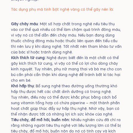
Tác dụng phụ mà tinh bột nghệ vàng có thể gây nên là:
Gây chảy máu
: Một số hợp chất trong nghệ nếu tiêu thụ
vào cơ thể quá nhiều có thể làm chậm quá trình đông máu,
vì vậy nó có thể dẫn đến chảy máu. Nếu bạn đang dùng
thuốc chống đông máu hoặc thuốc liên quan đến tiểu cầu
thì nên lưu ý khi dùng nghệ. Tốt nhất nên tham khảo tư vấn
của bác sĩ hoặc tránh dùng nghệ.
Kích thích tử cung:
Nghệ được biết đến là một chất có thể
gây kích thích tử cung, vì vậy có thể có lợi cho dòng chảy
kinh nguyệt. Tuy nhiên, phụ nữ mang thai và bà mẹ cho con
bú cần phải cẩn thận khi dùng nghệ để tránh bất kì tác hại
cho em bé.
Khó hấp thụ:
Bổ sung nghệ theo đường uống thường khó
hấp thụ được hết các chất dinh dưỡng có trong nghệ.
Tuy nhiên, điều này có thể được khắc phục bằng cách bổ
sung vitamin tổng hợp có chứa piperine – một thành phần
hoạt chất giúp thúc đẩy sự hấp thụ nghệ. Nhờ vậy, bạn có
thể nhận được tất cả những lợi ích sức khỏe của nghệ.
Tiêu chảy, đổ mồ hôi, buồn nôn:
Nhiều nghiên cứu đã chỉ ra
rằng những người tiêu thụ nghệ với liều lượng lớn có thể bị
tiêu chảy, đổ mồ hôi, buồn nôn do nó có tính cay và kích