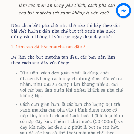
làm các món ăn uống yêu thích, cách pha sao
cho bột matcha trà xanh không bị vón cục?
Nếu chưa biết pha chế như thế nào thì hãy theo dõi
bài viết hướng dẫn pha chế bột trà xanh pha nước
đúng cách không bị vón cục ngay dưới đây nhé:
1. Làm sao để bột matcha tan đều?
Để làm cho bột matcha tan đều, các bạn nên làm
theo cách sau đây của Shop:
Đầu tiên, cách đơn giản nhất là dùng chổi
Chasen.Nhưng cách này chỉ dùng được đối với cá
nhân, nhu cầu sử dụng 1 lần không nhiều, đối
với các bạn làm quán khi nhiều khách sẽ pha chế
không kịp.
Cách đơn giản hơn, là các bạn cho lượng bột trà
xanh matcha cần pha vào 1 bình đựng nước có
nắp kín, bình Lock and Lock hoặc bất kì loại bình
có nắp đậy kín. Thêm 1 chút nước (50-100ml) và
đậy kín nắp, lắc đều 1-2 phút là bột sẽ tan hết,
sau đó các bạn có thể thoải mái pha chế theo