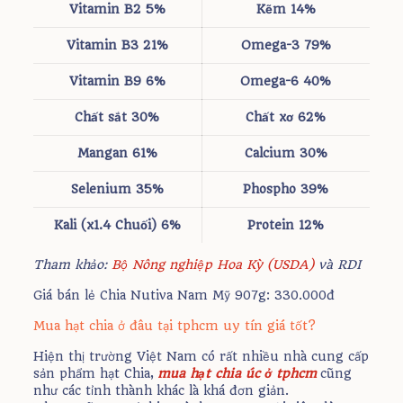
Vitamin
B2 5%
Kẽm
14%
Vitamin
B3 21%
Omega-3
79%
Vitamin B9
6%
Omega-6 40%
Chất sắt
30%
Chất
xơ 62%
Mangan
61%
Calcium
30%
Selenium
35%
Phospho
39%
Kali
(x1.4 Chuối) 6%
Protein
12%
Tham khảo:
Bộ Nông nghiệp Hoa Kỳ (USDA)
và RDI
Giá bán lẻ Chia Nutiva Nam Mỹ 907g: 330.000đ
Mua hạt chia ở đâu tại tphcm uy tín giá tốt?
Hiện thị trường Việt Nam có rất nhiều nhà cung cấp
sản phẩm hạt Chia,
mua hạt chia úc ở tphcm
cũng
như các tỉnh thành khác là khá đơn giản.