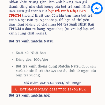
nhiều khâu trung gian, làm ảnh hưởng đến giá
thành cũng như chất lượng của bột trà xanh Nhật
Bản. Nên giá thành của
bột trà xanh Nhật Bản
TPHCM
thường là rất cao. Còn khi bạn mua bột trà
xanh Nhật Bản tại NgonShop, thì bạn có thể yên
tâm rằng không có chỗ mua
bột trà xanh Nhật Bản
TPHCM
ở đâu rẻ bằng NgonShop (so với loại bột trà
xanh cùng chất lượng).
Bột trà xanh matcha Natsu:
Xuất xứ: Nhật Bản
Đóng gói: 100g/gói
Bột trà xanh thông dụng Matcha Natsu
được sản
xuất từ các lá trà thứ 3,4 trở đi, tính từ ngọn của
búp trà xuống.
Giá niêm yết: 249.000đ/ túi 100gr
ĐẶT HÀNG NGAY: 0935 77 55 39 (Ms Nga)
Bột trà xanh matcha Aki: