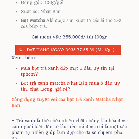
Đóng gói: 100g/gói
Xuất xứ: Nhật Bản
Bột Matcha
Aki được sản xuất từ các lá thứ 2-3
của búp trà.
Giá niêm yết: 355.000đ/ túi 100gr
ĐẶT HÀNG NGAY: 0935 77 55 39 (Ms Nga)
Xem thêm:
Mua bột trà xanh đắp mặt ở đâu uy tín tại
tphcm?
Bột trà xanh matcha Nhật Bản mua ở đâu uy
tín, chất lượng, giá rẻ?
Công dụng tuyệt vời của bột trà xanh Matcha Nhật
Bản
– Trà xanh là thứ chứa nhiều chất chống lão hóa được
con người biết đến từ lâu nên nó được coi là một sản
phẩm tự nhiên giúp làm đẹp cho đa số chị em phụ
nữ.