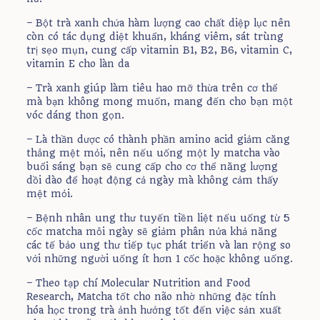
– Bột trà xanh chứa hàm lượng cao chất diệp lục nên
còn có tác dụng diệt khuẩn, kháng viêm, sát trùng
trị sẹo mụn, cung cấp vitamin B1, B2, B6, vitamin C,
vitamin E cho làn da
– Trà xanh giúp làm tiêu hao mỡ thừa trên cơ thể
mà bạn không mong muốn, mang đến cho bạn một
vóc dáng thon gọn.
– Là thần dược có thành phần amino acid giảm căng
thẳng mệt mỏi, nên nếu uống một ly matcha vào
buổi sáng bạn sẽ cung cấp cho cơ thể năng lượng
dồi dào để hoạt động cả ngày mà không cảm thấy
mệt mỏi.
– Bệnh nhân ung thư tuyến tiền liệt nếu uống từ 5
cốc matcha mỗi ngày sẽ giảm phân nửa khả năng
các tế bảo ung thư tiếp tục phát triển và lan rộng so
với những người uống ít hơn 1 cốc hoặc không uống.
– Theo tạp chí Molecular Nutrition and Food
Research, Matcha tốt cho não nhờ những đặc tính
hóa học trong trà ảnh hưởng tốt đến việc sản xuất