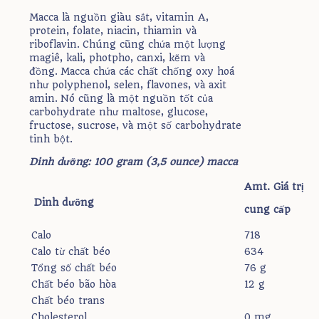
Macca là nguồn giàu sắt, vitamin A,
protein, folate, niacin, thiamin và
riboflavin. Chúng cũng chứa một lượng
magiê, kali, photpho, canxi, kẽm và
đồng. Macca chứa các chất chống oxy hoá
như polyphenol, selen, flavones, và axit
amin. Nó cũng là một nguồn tốt của
carbohydrate như maltose, glucose,
fructose, sucrose, và một số carbohydrate
tinh bột.
Dinh dưỡng: 100 gram (3,5 ounce) macca
Amt. Giá trị
Dinh dưỡng
cung cấp
Calo
718
Calo từ chất béo
634
Tổng số chất béo
76 g
Chất béo bão hòa
12 g
Chất béo trans
Cholesterol
0 mg