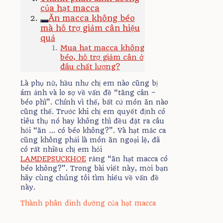
của hạt macca
Ăn macca không béo
mà hỗ trợ giảm cân hiệu
quả
Mua hạt macca không
béo, hỗ trợ giảm cân ở
đâu chất lượng?
Là phụ nữ, hầu như chị em nào cũng bị
ám ảnh và lo sợ về vấn đề “tăng cân –
béo phì”. Chính vì thế, bất cứ món ăn nào
cũng thế. Trước khi chị em quyết định có
tiêu thụ nó hay không thì đều đặt ra câu
hỏi “ăn … có béo không?”. Và hạt mắc ca
cũng không phải là món ăn ngoại lệ, đã
có rất nhiều chị em hỏi
LAMDEPSUCKHOE
rằng “ăn hạt macca có
béo không?”. Trong bài viết này, mời bạn
hãy cùng chúng tôi tìm hiểu về vấn đề
này.
Thành phân dinh dưỡng của hạt macca