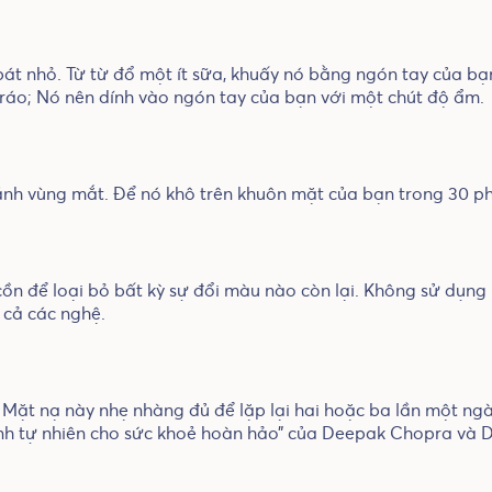
át nhỏ. Từ từ đổ một ít sữa, khuấy nó bằng ngón tay của b
áo; Nó nên dính vào ngón tay của bạn với một chút độ ẩm.
ánh vùng mắt. Để nó khô trên khuôn mặt của bạn trong 30 ph
n để loại bỏ bất kỳ sự đổi màu nào còn lại. Không sử dụng 
 cả các nghệ.
Mặt nạ này nhẹ nhàng đủ để lặp lại hai hoặc ba lần một ngà
nh tự nhiên cho sức khoẻ hoàn hảo” của Deepak Chopra và 