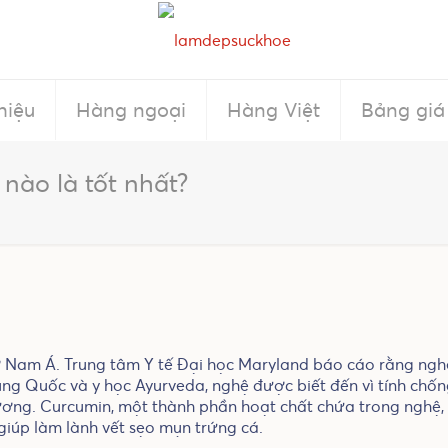
hiệu
Hàng ngoại
Hàng Việt
Bảng giá
nào là tốt nhất?
 ở Nam Á. Trung tâm Y tế Đại học Maryland báo cáo rằng n
ng Quốc và y học Ayurveda, nghệ được biết đến vì tính chống
hương. Curcumin, một thành phần hoạt chất chứa trong nghệ,
iúp làm lành vết sẹo mụn trứng cá.