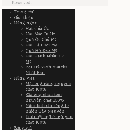
Reserved.
Trang chủ
Giới thiệu
Hàng ngoại
Hạt chia Úc
Hạt Mắc Ca Úc
Quả Óc Chó Mỹ
Hạt Dẻ Cười Mỹ
Quả Hồ Đào Mỹ
Hạt Hạnh Nhân Úc –
Mỹ
Bột trà xanh matcha
Nhật Bản
Hàng Việt
Mật ong rừng nguyên
chất 100%
Sữa ong chúa tươi
nguyên chất 100%
Nấm linh chi rừng tự
nhiên Tây Nguyên
Tinh bột nghệ nguyên
chất 100%
Bảng giá