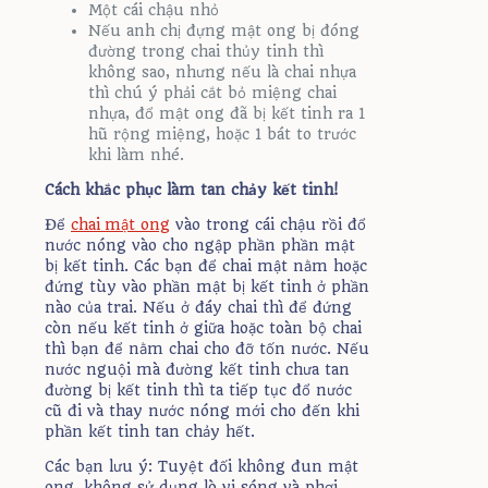
Một cái chậu nhỏ
Nếu anh chị đựng mật ong bị đóng
đường trong chai thủy tinh thì
không sao, nhưng nếu là chai nhựa
thì chú ý phải cắt bỏ miệng chai
nhựa, đổ mật ong đã bị kết tinh ra 1
hũ rộng miệng, hoặc 1 bát to trước
khi làm nhé.
Cách khắc phục làm tan chảy kết tinh!
Để
chai mật ong
vào trong cái chậu rồi đổ
nước nóng vào cho ngập phần phần mật
bị kết tinh. Các bạn để chai mật nằm hoặc
đứng tùy vào phần mật bị kết tinh ở phần
nào của trai. Nếu ở đáy chai thì để đứng
còn nếu kết tinh ở giữa hoặc toàn bộ chai
thì bạn để nằm chai cho đỡ tốn nước. Nếu
nước nguội mà đường kết tinh chưa tan
đường bị kết tinh thì ta tiếp tục đổ nước
cũ đi và thay nước nóng mới cho đến khi
phần kết tinh tan chảy hết.
Các bạn lưu ý: Tuyệt đối không đun mật
ong, không sử dụng lò vi sóng và phơi