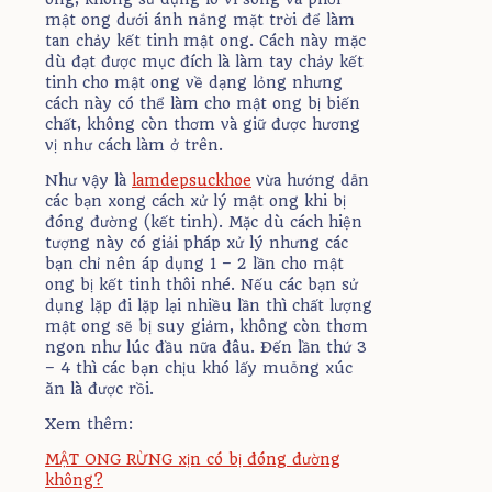
mật ong dưới ánh nắng mặt trời để làm
tan chảy kết tinh mật ong. Cách này mặc
dù đạt được mục đích là làm tay chảy kết
tinh cho mật ong về dạng lỏng nhưng
cách này có thể làm cho mật ong bị biến
chất, không còn thơm và giữ được hương
vị như cách làm ở trên.
Như vậy là
lamdepsuckhoe
vừa hướng dẫn
các bạn xong cách xử lý mật ong khi bị
đóng đường (kết tinh). Mặc dù cách hiện
tượng này có giải pháp xử lý nhưng các
bạn chỉ nên áp dụng 1 – 2 lần cho mật
ong bị kết tinh thôi nhé. Nếu các bạn sử
dụng lặp đi lặp lại nhiều lần thì chất lượng
mật ong sẽ bị suy giảm, không còn thơm
ngon như lúc đầu nữa đâu. Đến lần thứ 3
– 4 thì các bạn chịu khó lấy muỗng xúc
ăn là được rồi.
Xem thêm:
MẬT ONG RỪNG xịn có bị đóng đường
không?