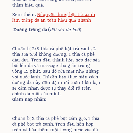
thâm hiệu quả.
Xem thêm:
Bí quyết dùng bột trà xanh
làm trắng da an toàn hiệu quả nhanh
Dưỡng trắng da
(
đối với da khô
):
Chuẩn bị 2/3 thìa cà phê bột trà xanh, 2
thìa sữa tươi không đường, 1 thìa cà phê
dầu dừa. Trộn đều thành hỗn hợp đặc sệt,
bôi lên da và massage thư giãn trong
vòng 15 phút. Sau đó rửa mặt nhẹ nhàng
với nước lạnh. Chỉ cần bạn thực hiện cách
dưỡng da này đều đặn mỗi tuần 1 lần bạn
sẽ cảm nhận được sự thay đổi rõ trên
chính da mặt của mình.
Giảm nếp nhăn:
Chuẩn bị 2 thìa cà phê bột cám gạo, 1 thìa
cà phê bột trà xanh. Trộn đều hỗn hợp
trên và hòa thêm một lượng nước vừa đủ