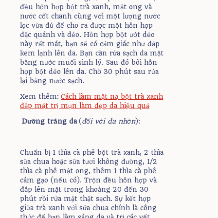
đều hỗn hợp bột trà xanh, mật ong và
nước cốt chanh cùng với một lượng nước
lọc vừa đủ để cho ra được một hỗn hợp
đặc quánh và dẻo. Hỗn hợp bột ướt dẻo
này rất mát, bạn sẽ có cảm giác như đắp
kem lạnh lên da. Bạn cần rửa sạch da mặt
bằng nước muối sinh lý. Sau đó bôi hỗn
hợp bột dẻo lên da. Chờ 30 phút sau rửa
lại bằng nước sạch.
Xem thêm:
Cách làm mặt nạ bột trà xanh
đắp mặt trị mụn làm đẹp da hiệu quả
D
ưỡng trắng da
(
đối với da nhờn
):
Chuẩn bị 1 thìa cà phê bột trà xanh, 2 thìa
sữa chua hoặc sữa tươi không đường, 1/2
thìa cà phê mật ong, thêm 1 thìa cà phê
cám gạo (nếu có). Trộn đều hỗn hợp và
đắp lên mặt trong khoảng 20 đến 30
phút rồi rửa mặt thật sạch. Sự kết hợp
giữa trà xanh với sữa chua chính là công
thức để bạn làm sáng da và trị các vết