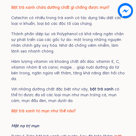
Bột trà xanh chứa dưỡng chất gì chống được mụn?
Catechin có nhiều trong trà xanh có tác dụng tiêu diệt các
loại vi khuẩn, loại bỏ các độc tố của chúng.
Thành phần diệp lục và Polyphenol có khả năng ngăn chặn
sự phát triển của các gốc tự do- một trong những nguyên
nhân chính gây oxy hóa. Nhờ đó chống viêm nhiễm, làm
lành sẹo nhanh chóng.
Hàm lượng vitamin và khoáng chất dồi dào: vitamin E, C,
vitamin nhóm B và canxi, magie… giúp nuôi dưỡng da từ
bên trong, ngăn ngừa vết thâm, tăng khả năng đàn hồi cho
da.
Với những dưỡng chất đặc biệt như vậy,
bột trà xanh
có
thể trị được đa số các loại mụn như mụn trứng cá, mụn
cám, mụn đầu đen, mụn dưới da.
Bột trà xanh trị mụn như thế nào?
Mặt nạ trị mụn