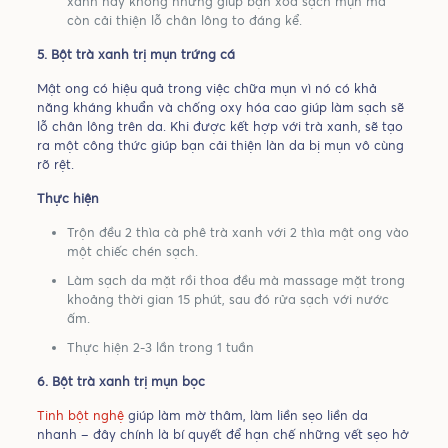
xanh này không những giúp bạn xóa sạch mụn mà
còn cải thiện lỗ chân lông to đáng kể.
5. Bột trà xanh trị mụn trứng cá
Mật ong có hiệu quả trong việc chữa mụn vì nó có khả
năng kháng khuẩn và chống oxy hóa cao giúp làm sạch sẽ
lỗ chân lông trên da. Khi được kết hợp với trà xanh, sẽ tạo
ra một công thức giúp bạn cải thiện làn da bị mụn vô cùng
rõ rệt.
Thực hiện
Trộn đều 2 thìa cà phê trà xanh với 2 thìa mật ong vào
một chiếc chén sạch.
Làm sạch da mặt rồi thoa đều mà massage mặt trong
khoảng thời gian 15 phút, sau đó rửa sạch với nước
ấm.
Thực hiện 2-3 lần trong 1 tuần
6. Bột trà xanh trị mụn bọc
Tinh bột nghệ
giúp làm mờ thâm, làm liền sẹo liền da
nhanh – đây chính là bí quyết để hạn chế những vết sẹo hở