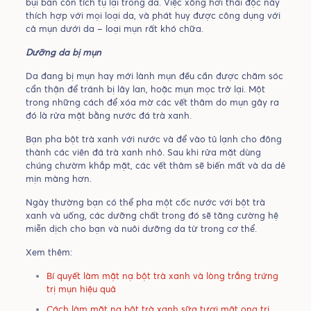
bụi bẩn còn tích tụ lại trong da. Việc xông hơi thải độc này
thích hợp với mọi loại da, và phát huy được công dụng với
cả mụn dưới da – loại mụn rất khó chữa.
Dưỡng da bị mụn
Da đang bị mụn hay mới lành mụn đều cần được chăm sóc
cẩn thận để tránh bị lây lan, hoặc mụn mọc trở lại. Một
trong những cách để xóa mờ các vết thâm do mụn gây ra
đó là rửa mặt bằng nước đá trà xanh.
Bạn pha bột trà xanh với nước và để vào tủ lạnh cho đông
thành các viên đá trà xanh nhỏ. Sau khi rửa mặt dùng
chúng chườm khắp mặt, các vết thâm sẽ biến mất và da dẻ
mịn màng hơn.
Ngày thường bạn có thể pha một cốc nước với bột trà
xanh và uống, các dưỡng chất trong đó sẽ tăng cường hệ
miễn dịch cho bạn và nuôi dưỡng da từ trong cơ thể.
Xem thêm:
Bí quyết làm mặt nạ bột trà xanh và lòng trắng trứng
trị mụn hiệu quả
Cách làm mặt nạ bột trà xanh sữa tươi mật ong trị