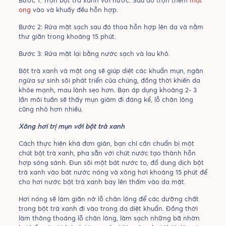
Bước 1: Trộn bột trà xanh với nước. Sau đó trộn thêm
mật
ong
vào và khuấy đều hỗn hợp.
Bước 2: Rửa mặt sạch sau đó thoa hỗn hợp lên da và nằm
thư giãn trong khoảng 15 phút.
Bước 3: Rửa mặt lại bằng nước sạch và lau khô.
Bột trà xanh và mật ong sẽ giúp diệt các khuẩn mụn, ngăn
ngừa sự sinh sôi phát triển của chúng, đồng thời khiến da
khỏe mạnh, mau lành sẹo hơn. Bạn áp dụng khoảng 2- 3
lần môi tuần sẽ thấy mụn giảm đi đáng kể, lỗ chân lông
cũng nhỏ hơn nhiều.
Xông hơi trị mụn với bột trà xanh
Cách thực hiện khá đơn giản, bạn chỉ cần chuẩn bị một
chút bột trà xanh, pha sẵn với chút nước tạo thành hỗn
hợp sóng sánh. Đun sôi một bát nước to, đổ dung dịch bột
trà xanh vào bát nước nóng và xông hơi khoảng 15 phút để
cho hơi nước bột trà xanh bay lên thấm vào da mặt.
Hơi nóng sẽ làm giãn nở lỗ chân lông để các dưỡng chất
trong bột trà xanh đi vào trong da diệt khuẩn. Đồng thời
làm thông thoáng lỗ chân lông, làm sạch những bã nhờn