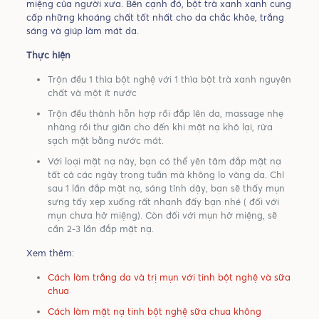
miệng của người xưa. Bên cạnh đó, bột trà xanh xanh cung
cấp những khoáng chất tốt nhất cho da chắc khỏe, trắng
sáng và giúp làm mát da.
Thực hiện
Trộn đều 1 thìa bột nghệ với 1 thìa bột trà xanh nguyên
chất và một ít nước
Trộn đều thành hỗn hợp rồi đắp lên da, massage nhẹ
nhàng rồi thư giãn cho đến khi mặt nạ khô lại, rửa
sạch mặt bằng nước mát.
Với loại mặt nạ này, bạn có thể yên tâm đắp mặt nạ
tất cả các ngày trong tuần mà không lo vàng da. Chỉ
sau 1 lần đắp mặt nạ, sáng tỉnh dậy, bạn sẽ thấy mụn
sưng tấy xẹp xuống rất nhanh đấy bạn nhé ( đối với
mụn chưa hở miệng). Còn đối với mụn hở miệng, sẽ
cần 2-3 lần đắp mặt nạ.
Xem thêm:
Cách làm trắng da và trị mụn với tinh bột nghệ và sữa
chua
Cách làm mặt nạ tinh bột nghệ sữa chua không