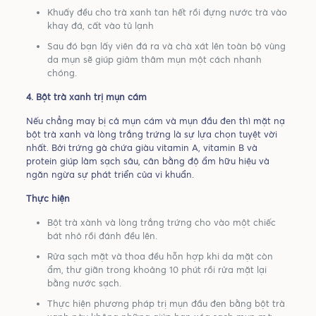
Khuấy đều cho trà xanh tan hết rồi đựng nước trà vào
khay đá, cất vào tủ lạnh
Sau đó bạn lấy viên đá ra và chà xát lên toàn bộ vùng
da mụn sẽ giúp giảm thâm mụn một cách nhanh
chóng.
4. Bột trà xanh trị mụn cám
Nếu chẳng may bị cả mụn cám và mụn đầu đen thì mặt nạ
bột trà xanh và lòng trắng trứng là sự lựa chọn tuyệt vời
nhất. Bởi trứng gà chứa giàu vitamin A, vitamin B và
protein giúp làm sạch sâu, cân bằng độ ẩm hữu hiệu và
ngăn ngừa sự phát triển của vi khuẩn.
Thực hiện
Bột trà xành và lòng trắng trứng cho vào một chiếc
bát nhỏ rồi đánh đều lên.
Rửa sạch mặt và thoa đều hỗn hợp khi da mặt còn
ẩm, thư giãn trong khoảng 10 phút rồi rửa mặt lại
bằng nước sạch.
Thực hiện phương pháp trị mụn đầu đen bằng bột trà