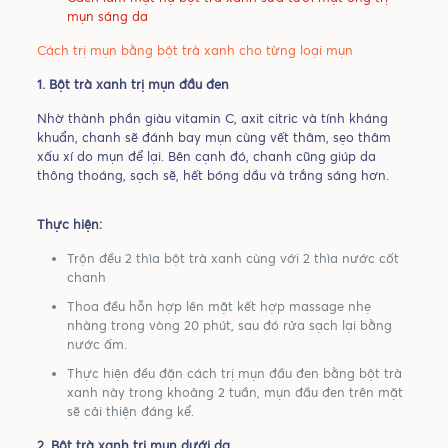
mụn sáng da
Cách trị mụn bằng bột trà xanh cho từng loại mụn
1. Bột trà xanh trị mụn đầu đen
Nhờ thành phần giàu vitamin C, axit citric và tính kháng
khuẩn, chanh sẽ đánh bay mụn cùng vết thâm, sẹo thâm
xấu xí do mụn để lại. Bên cạnh đó, chanh cũng giúp da
thông thoáng, sạch sẽ, hết bóng dầu và trắng sáng hơn.
Thực hiện:
Trộn đều 2 thìa bột trà xanh cùng với 2 thìa nước cốt
chanh
Thoa đều hỗn hợp lên mặt kết hợp massage nhẹ
nhàng trong vòng 20 phút, sau đó rửa sạch lại bằng
nước ấm.
Thực hiện đều đặn cách trị mụn đầu đen bằng bột trà
xanh này trong khoảng 2 tuần, mụn đầu đen trên mặt
sẽ cải thiện đáng kể.
2. Bột trà xanh trị mụn dưới da