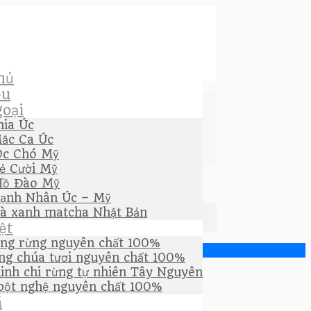
hủ
ệu
oại
hia Úc
ắc Ca Úc
Óc Chó Mỹ
ẻ Cười Mỹ
Hồ Đào Mỹ
ạnh Nhân Úc – Mỹ
rà xanh matcha Nhật Bản
ệt
ng rừng nguyên chất 100%
ng chúa tươi nguyên chất 100%
inh chi rừng tự nhiên Tây Nguyên
bột nghệ nguyên chất 100%
á