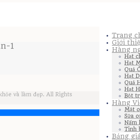
Trang c
Giới thi
an-1
Hàng ng
Hạt c
Hạt M
Quả 
Hạt D
Quả 
Hạt H
ỏe và làm đẹp. All Rights
Bột t
Hàng Vi
Mật o
Sữa o
Nấm l
Tinh 
Bảng gi